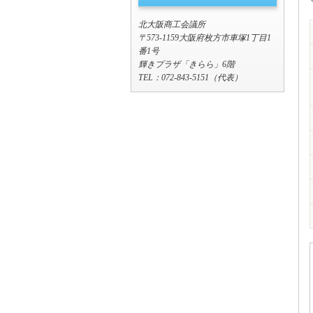
北大阪商工会議所
〒573-1159大阪府枚方市車塚1丁目1
番1号
輝きプラザ「きらら」6階
TEL：072-843-5151（代表）