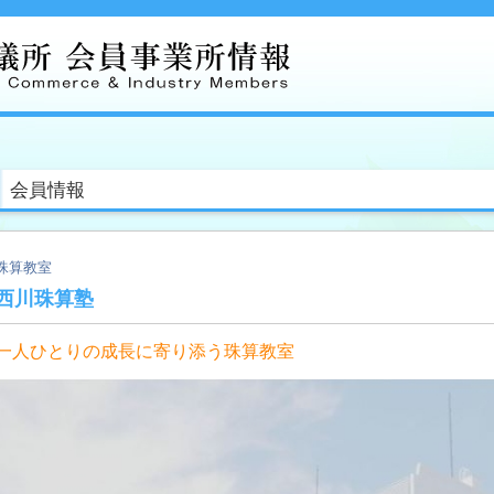
会員情報
珠算教室
西川珠算塾
一人ひとりの成長に寄り添う珠算教室