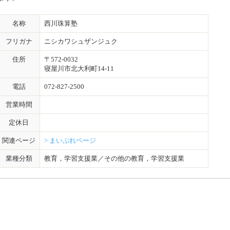
名称
西川珠算塾
フリガナ
ニシカワシュザンジュク
住所
〒572-0032
寝屋川市北大利町14-11
電話
072-827-2500
営業時間
定休日
関連ページ
> まいぷれページ
業種分類
教育，学習支援業／その他の教育，学習支援業