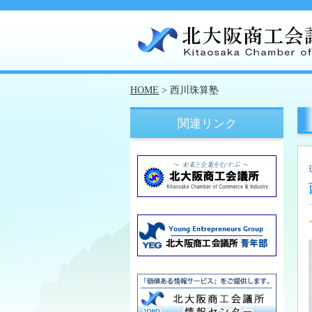
HOME
> 西川珠算塾
関連リンク